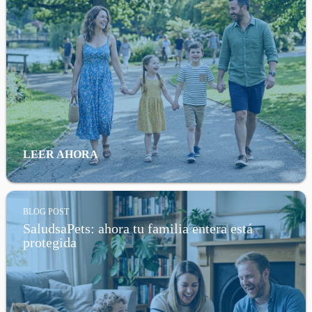
LEER AHORA
BLOG POST
SaludsaPets: ahora tu familia entera está
protegida