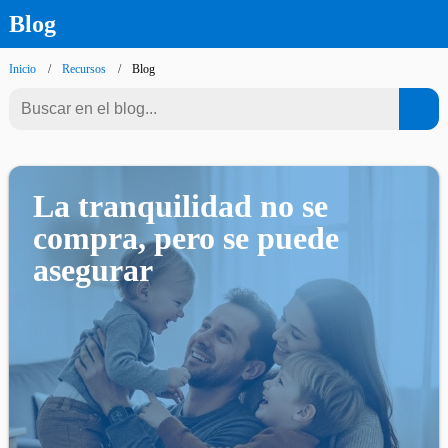
Blog
Inicio
Recursos
Blog
La tranquilidad no se
compra, pero se puede
asegurar